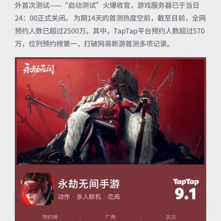
外首次测试——“启动测试”火爆收官，游戏服务器已于当日
24：00正式关闭。 为期14天的首测热度空前，截至目前，全网
预约人数已超过2500万。其中，TapTap平台预约人数超过570
万，位列预约榜第一，打破网易新游首测多项记录。