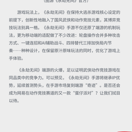
（图源《永劫无间》官方）
游戏玩法上，《永劫无间》在保持大逃杀游戏核心设定的
前提下，创新性地融入了国风武侠和动作竞技元素，其博弈竞
技玩法别具一格。《永劫无间》手游不仅还原了端游的机制玩
法，更为移动端的适配做了不少改进：轮盘操作合并多种攻击
方式、一键连招和AI辅助战斗、四排替代三排加快局内节
奏……种种设计，在保留原汁原味玩法的同时，优化了游戏上
手体验。
《永劫无间》端游的火爆，足以证明武侠动作竞技游戏在
同品类中的竞争力。可以预见，《永劫无间》手游将继承IP优
势，延续首测势头，在手游市场复刻端游“奇迹”。是否还会
成为网易在动作竞技赛道的又一款“蛋仔派对”？让我们拭目
以待。