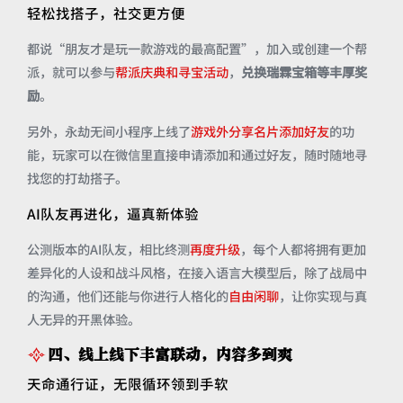
轻松找搭子，社交更方便
都说“朋友才是玩一款游戏的最高配置”，加入或创建一个帮
派，就可以参与
帮派庆典和寻宝活动
，
兑换瑞霖宝箱等丰厚奖
励
。
另外，永劫无间小程序上线了
游戏外分享名片添加好友
的功
能，玩家可以在微信里直接申请添加和通过好友，随时随地寻
找您的打劫搭子。
AI队友再进化，逼真新体验
公测版本的AI队友，相比终测
再度升级
，每个人都将拥有更加
差异化的人设和战斗风格，在接入语言大模型后，除了战局中
的沟通，他们还能与你进行人格化的
自由闲聊
，让你实现与真
人无异的开黑体验。
四、线上线下丰富联动，内容多到爽
天命通行证，无限循环领到手软