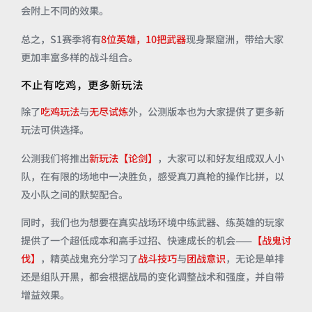
会附上不同的效果。
总之，S1赛季将有
8位英雄，10把武器
现身聚窟洲，带给大家
更加丰富多样的战斗组合。
不止有吃鸡，更多新玩法
除了
吃鸡玩法
与
无尽试炼
外，公测版本也为大家提供了更多新
玩法可供选择。
公测我们将推出
新玩法【论剑】
，大家可以和好友组成双人小
队，在有限的场地中一决胜负，感受真刀真枪的操作比拼，以
及小队之间的默契配合。
同时，我们也为想要在真实战场环境中练武器、练英雄的玩家
提供了一个超低成本和高手过招、快速成长的机会——
【战鬼讨
伐】
，精英战鬼充分学习了
战斗技巧
与
团战意识
，无论是单排
还是组队开黑，都会根据战局的变化调整战术和强度，并自带
增益效果。