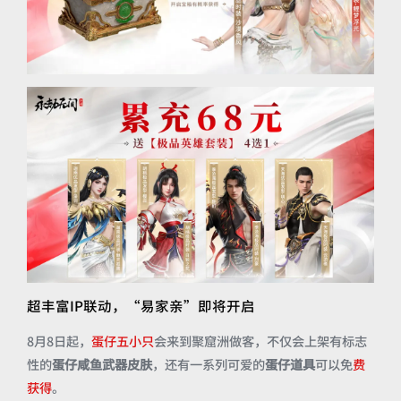
超丰富IP联动，“易家亲”即将开启
8月8日起，
蛋仔五小只
会来到聚窟洲做客，不仅会上架有标志
性的
蛋仔咸鱼武器皮肤
，还有一系列可爱的
蛋仔道具
可以免
费
获得
。