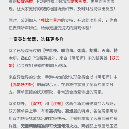
高的
极致画质
，PC模拟器上会增加
终极画质
。更高的画面表
现，让大家更好的观察地图场景细节，及时对战局做出反应！
同时，公测加入了
杜比全景声
的支持，开启此功能后，让你真
正做到听声辨位，给你更加沉浸式的游戏体验！
丰富英雄武器，选择更多样
除了已经曝光过的
【宁红夜、季沧海、迦南、胡桃、天海、特
木尔、岳山】
7位新英雄外，来自《阴阳师》IP的新英雄
【妖刀
姬】
也会在S1赛季中期加入战场。
来自异世界的少女，手游中她的默认形象将会以《阴阳师》中
【赤影妖刀姬】
的面貌示人，在游戏中掌握了全新的奥义分
支。简单直接的妖刀劈砍，非常适合热爱输出的玩家。
除英雄外，
【双刀】
和
【连弩】
这两个新武器也将加入战场，
双刀简单易上手，有着
高机动、高爆发
的特点，各位玩家可以
用双刀感受猛蓄猛出的究极快乐。连弩则丰富了远程武器的多
样性，
无需精确瞄准
即可
快速倾泻火力
。两者配上专属魂玉还