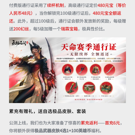
付费版通行证采用了
续杯机制
，高级通行证定价
480元宝（等价
人民币48元）
，当你解锁完100级通行证后，
480元宝全额返
还
。此外，超过100级后，通行证会额外发放新的奖励，每级赠
送
200幻丝
，每5级加赠一个
瑞霖宝箱
，极具性价比。
累充有赠礼，送自选极品皮肤、套装
公测上线，我们也为大家准备了惊喜的
累充返利
——
首充6元
，
你将额外获得
极品武器皮肤4选1+100英雄币
福利。