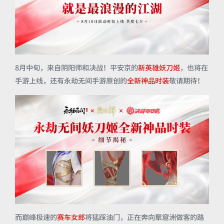
8月中旬，来自阴阳师和决战！平安京的
新英雄妖刀姬
，也将在
手游上线，还有永劫无间手游原创的
全新神品时装
敬请期待！
而巅峰极速的
赛车女郎
将猛踩油门，正在奔向聚窟洲做客的路