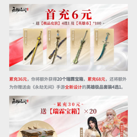
累充36元
，你将额外获得
20个瑞霖宝箱
，
累充68元
，还将额外
为你赠送由《永劫无间》手游
全新设计
的
英雄极品套装4选1
。