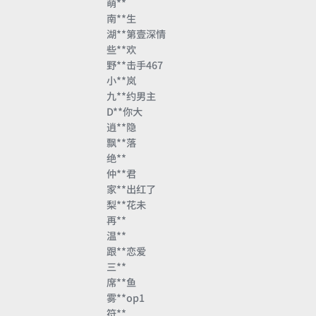
萌**
南**生
湖**第壹深情
些**欢
野**击手467
小**岚
九**约男主
D**你大
逍**隐
飘**落
绝**
仲**君
家**出红了
梨**花未
再**
温**
跟**恋爱
三**
席**鱼
雾**op1
符**