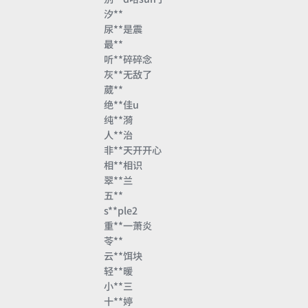
汐**
尿**是震
最**
听**碎碎念
灰**无敌了
葳**
绝**佳u
纯**漪
人**治
非**天开开心
相**相识
翠**兰
五**
s**ple2
重**一萧炎
苓**
云**饵块
轻**暖
小**三
十**婷