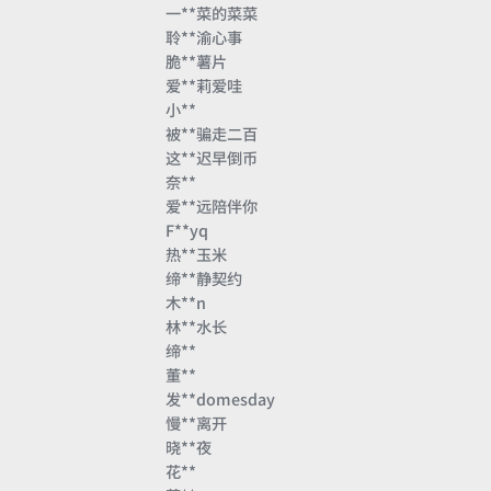
一**菜的菜菜
聆**渝心事
脆**薯片
爱**莉爱哇
小**
被**骗走二百
这**迟早倒币
奈**
爱**远陪伴你
F**yq
热**玉米
缔**静契约
木**n
林**水长
缔**
董**
发**domesday
慢**离开
晓**夜
花**