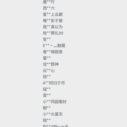
唐**吖
西**六
爱**上云巅
俺**彭于晏
我**真以为
玫**葬礼99
笙**
E**丶灬魅魇
香**绵甜意
童**
信**野神
云**心
扬**
A**同归于尽
寇**
霄**
小**同园看好
朝**
小**の夏天
陪**
别**d哈sun子