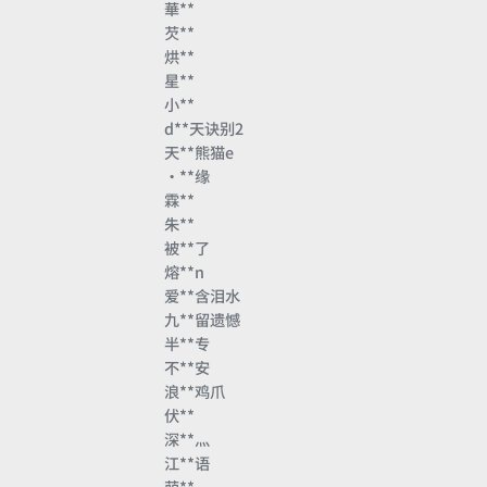
華**
芡**
烘**
星**
小**
d**天诀别2
天**熊猫e
・**缘
霖**
朱**
被**了
熔**n
爱**含泪水
九**留遗憾
半**专
不**安
浪**鸡爪
伏**
深**灬
江**语