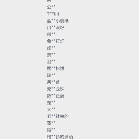
萌**
公**
T**iiii
蓝**小傻纸
川**浪籽
郁**
兔**打烊
虚**
景**
泪**
樱**松饼
瑞**
呆**首
无**龙珠
数**正妻
楚**
大**
老**社会的
菟**
陌**
格**衫的潇洒