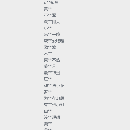
d**知鱼
黄**
不**军
改**阿呆
小**
忘**一晚上
软**爱吃糖
激**波
木**
東**不热
姜**月
最**神姐
压**
魂**法小花
罗**
为**存幻想
有**張小姐
由**
没**理想
奕**