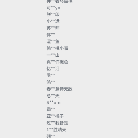
神**者马嘉祺
可**yn
朕**印
小**运
苏**师
体**
涩**鱼
偷**桃小嘴
一**山
真**许褪色
忆**泪
亟**
渝**
春**意诗无敌
总**天
S**om
霸**
亚**橘子
过**我皆是
1**胜晴天
砚**