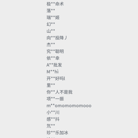
极**命术
落**
瑞**姬
幻**
山**
向**投降丿
杰**
究**聪明
依**幸
A**批发
M**hì
开**好吗l
里**
你**人不是我
项**一振
m**omomomomooo
小**川
感**抖
氘**
珍**乐加冰