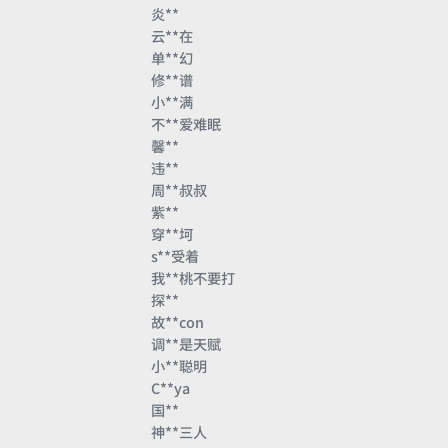
炎**
云**在
单**幻
修**谱
小**满
不**爱难眠
馨**
违**
周**叔叔
紫**
穿**坷
s**受着
我**桃不要打
探**
故**con
调**是天赋
小**聪明
C**ya
国**
神**三人