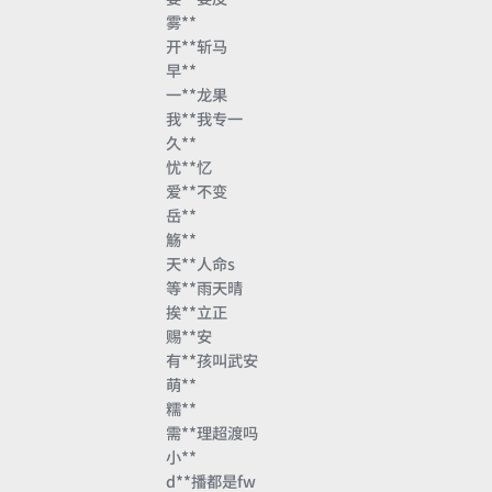
雾**
开**斩马
早**
一**龙果
我**我专一
久**
忧**忆
爱**不变
岳**
觞**
天**人命s
等**雨天晴
挨**立正
赐**安
有**孩叫武安
萌**
糯**
需**理超渡吗
小**
d**播都是fw