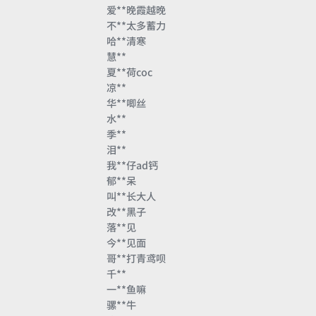
爱**晚霞越晚
不**太多蓄力
哈**清寒
慧**
夏**荷coc
凉**
华**唧丝
水**
季**
泪**
我**仔ad钙
郁**呆
叫**长大人
改**黑子
落**见
今**见面
哥**打青鸢呗
千**
一**鱼嘛
骡**牛