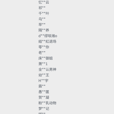
忆**云
祁**
千**叶
乌**
早**
隔**养
d**缪啖潍o
結**紅退场
零**你
老**
床**御姐
萧**1
全**认男神
幼**王
H**宇
霖**
愚**匿
贺**凝
粉**乳动物
梦**记