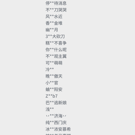
停**待消息
不**刀哭哭
风**水近
香**金堆
幽**月
3**大砍刀
糕**不喜争
你**什么呢
不**观主翼
可**萌萌
冷**
晚**傲天
小**官
蛐**阳安
Z**b7
巴**逃新娘
浅**
丷**济海丷
纯**西门庆
冰**浓安慕希