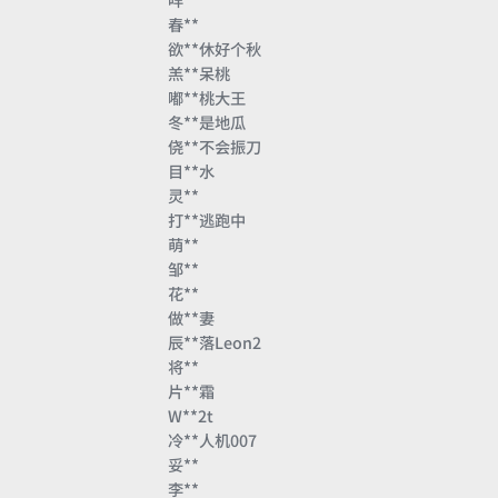
咩**
春**
欲**休好个秋
羔**呆桃
嘟**桃大王
冬**是地瓜
侥**不会振刀
目**水
灵**
打**逃跑中
萌**
邹**
花**
做**妻
辰**落Leon2
将**
片**霜
W**2t
冷**人机007
妥**
李**