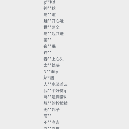
g**Kd
神**秋
与**暄
蛙**开心哇
世**两全
与**起共进
薯**
夜**眠
许**
春**上心头
太**处决
N**ility
À**烟
人**水淡若云
我**个好觉q
骂**是调情K
想**的柠檬精
无**邦子
萌**
不**老吉
耍**耍皮