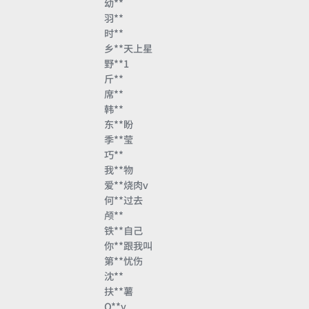
幼**
羽**
时**
乡**天上星
野**1
斤**
席**
韩**
东**盼
季**莹
巧**
我**物
爱**烧肉v
何**过去
颅**
铁**自己
你**跟我叫
第**忧伤
沈**
扶**薯
O**y