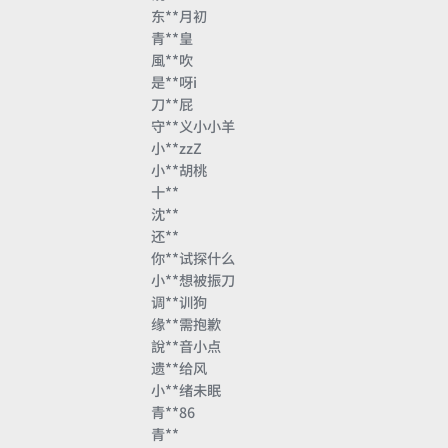
东**月初
青**皇
風**吹
是**呀i
刀**屁
守**义小小羊
小**zzZ
小**胡桃
十**
沈**
还**
你**试探什么
小**想被振刀
调**训狗
缘**需抱歉
說**音小点
遗**给风
小**绪未眠
青**86
青**