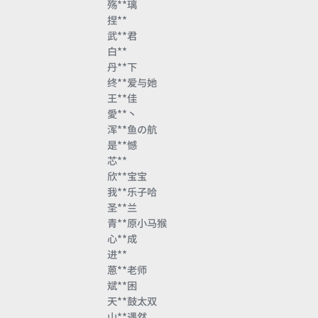
殇**璃
捏**
武**君
白**
丹**下
终**爱与她
王**佳
愛**丶
浑**鱼の航
是**憾
芯**
欣**宝宝
我**乐子哈
圣**兰
青**原小马猴
心**成
进**
蒽**老师
斌**困
天**鼓太双
山**遇然