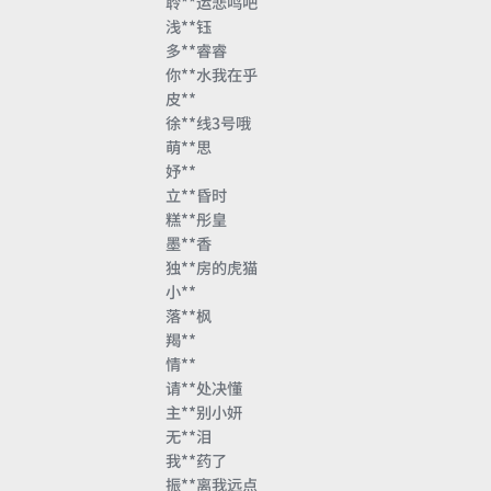
聆**运悲鸣吧
浅**钰
多**睿睿
你**水我在乎
皮**
徐**线3号哦
萌**思
妤**
立**昏时
糕**彤皇
墨**香
独**房的虎猫
小**
落**枫
羯**
情**
请**处决懂
主**别小妍
无**泪
我**药了
振**离我远点