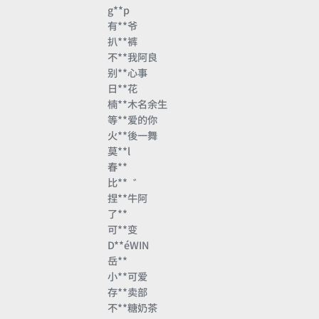
g**p
有**爷
扒**裤
不**我阿良
别**心事
日**花
楠**木名余生
等**爱的你
火**後一舞
莫**l
春**
比**゛
捏**牛阿
了**
可**变
D**éWIN
岳**
小**可爱
存**卖部
不**糖奶茶