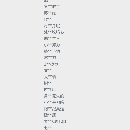
燕**
又**取了
苏**rz
攻**
月**舟眠
处**吃吗ゎ
悲**主人
小**努力
终**下他
寒**刀
1**の冰
文**
人**情
锐**
F**Ua
月**竞失约
小**会刀哦
阿**战奥运
破**唐
梦**御姐调1
七**