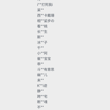
i**打死我i
呆**
西**卡戴珊
相**娑步の
看**桃
长**生
斯**
冰**子
千**
小**阿
崔**宝宝
乖**
斗**有意思
幽**儿
未**
K**i迹
静**
跨**宅
断**魂
不**