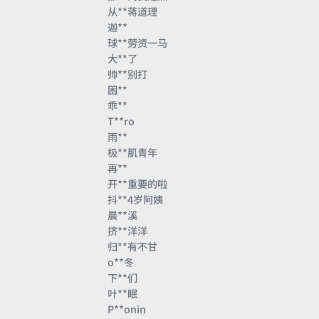
从**蒋道理
迦**
球**劳资一马
大**了
帅**别打
困**
乖**
T**ro
雨**
极**肌青年
再**
开**重要的啦
抖**4岁阿姨
晨**溪
挤**洋洋
归**有不甘
o**冬
下**们
叶**眠
P**onin