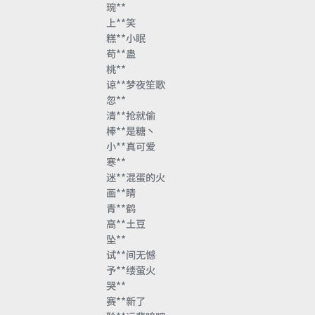
琬**
上**笑
糕**小眠
苟**蛊
桃**
谅**梦夜笙歌
忽**
清**抢就偷
棒**是糖丶
小**真可爱
寒**
迷**混蛋的火
画**睛
青**鹤
高**土豆
坠**
试**间无憾
予**缕萤火
哭**
赛**新了