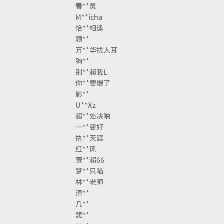
春**灵
M**icha
恰**相逢
颖**
万**华扰人耳
狗**
别**起我L
你**要爆了
影**
U**Xz
超**处决呐
一**变好
执**天涯
红**风
萱**超66
梦**只喵
林**老师
清**
几**
悲**