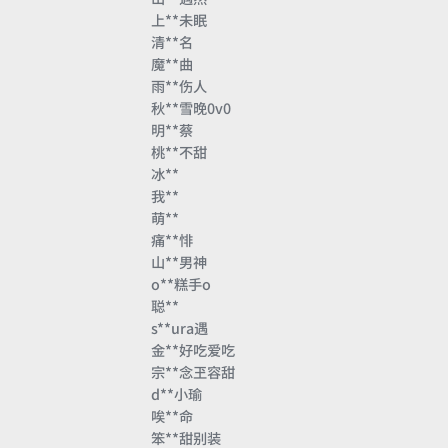
上**未眠
清**名
魔**曲
雨**伤人
秋**雪晚0v0
明**蔡
桃**不甜
冰**
我**
萌**
痛**悱
山**男神
o**糕手o
聪**
s**ura遇
金**好吃爱吃
宗**念玊容甜
d**小瑜
唉**命
笨**甜别装