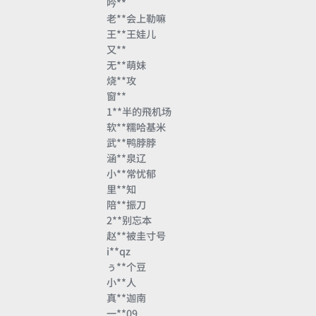
吟**
老**会上勒嘛
王**王娃儿
又**
无**萌妹
烧**攻
窗**
1**半的飛机场
软**糯哈基米
武**鸭脖脖
涵**泉辽
小**常忧郁
里**知
陪**振刀
2**别忘本
赵**被圭寸号
i**qz
ぅ**个豆
小**人
真**迦南
一**09