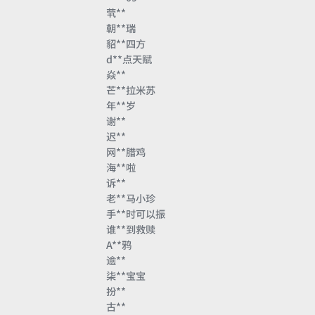
茕**
朝**瑞
貂**四方
d**点天赋
焱**
芒**拉米苏
年**岁
谢**
迟**
网**腊鸡
海**啦
诉**
老**马小珍
手**时可以振
谁**到救赎
A**鸦
逾**
柒**宝宝
扮**
古**