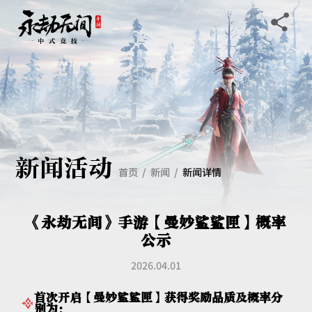
新闻活动
首页
新闻
新闻详情
《永劫无间》手游【曼妙鲨鲨匣】概率
公示
2026.04.01
首次开启【曼妙鲨鲨匣】获得奖励品质及概率分
别为：