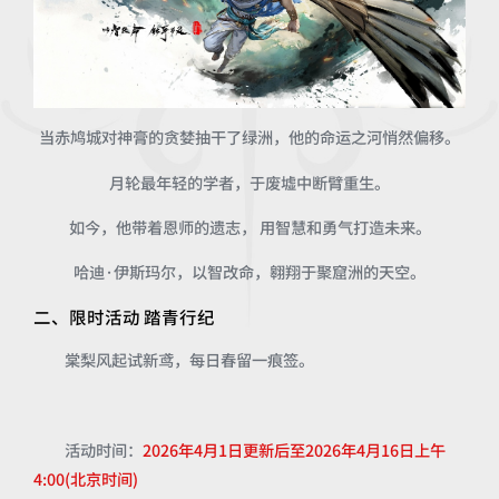
当赤鸠城对神膏的贪婪抽干了绿洲，他的命运之河悄然偏移。
月轮最年轻的学者，于废墟中断臂重生。
如今，他带着恩师的遗志， 用智慧和勇气打造未来。
哈迪·伊斯玛尔，以智改命，翱翔于聚窟洲的天空。
二、限时活动 踏青行纪
棠梨风起试新鸢，每日春留一痕签。
活动时间：
2026年4月1日更新后至2026年4月16日上午
4:00(北京时间)