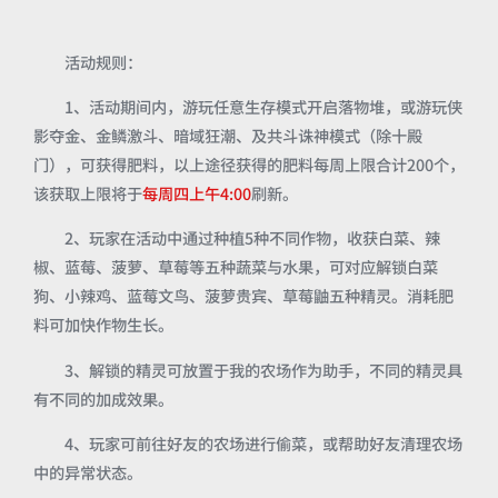
活动规则：
1、活动期间内，游玩任意生存模式开启落物堆，或游玩侠
影夺金、金鳞激斗、暗域狂潮、及共斗诛神模式（除十殿
门），可获得肥料，以上途径获得的肥料每周上限合计200个，
该获取上限将于
每周四上午4:00
刷新。
2、玩家在活动中通过种植5种不同作物，收获白菜、辣
椒、蓝莓、菠萝、草莓等五种蔬菜与水果，可对应解锁白菜
狗、小辣鸡、蓝莓文鸟、菠萝贵宾、草莓鼬五种精灵。消耗肥
料可加快作物生长。
3、解锁的精灵可放置于我的农场作为助手，不同的精灵具
有不同的加成效果。
4、玩家可前往好友的农场进行偷菜，或帮助好友清理农场
中的异常状态。