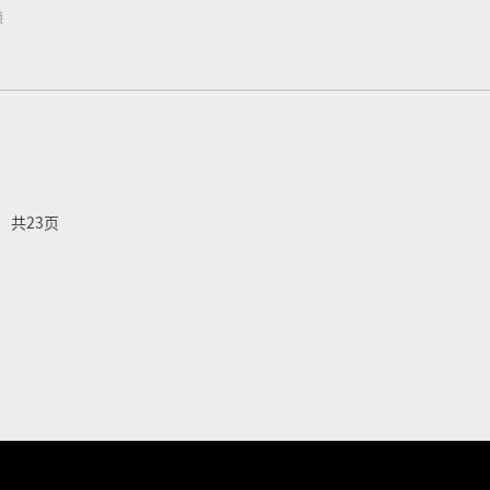
须
共23页